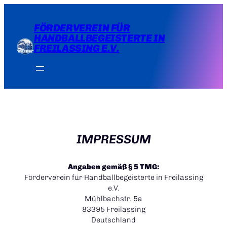
Zum
Inhalt
FÖRDERVEREIN FÜR
springen
HANDBALLBEGEISTERTE IN
FREILASSING E.V.
IMPRESSUM
Angaben gemäß § 5 TMG:
Förderverein für Handballbegeisterte in Freilassing
e.V.
Mühlbachstr. 5a
83395 Freilassing
Deutschland